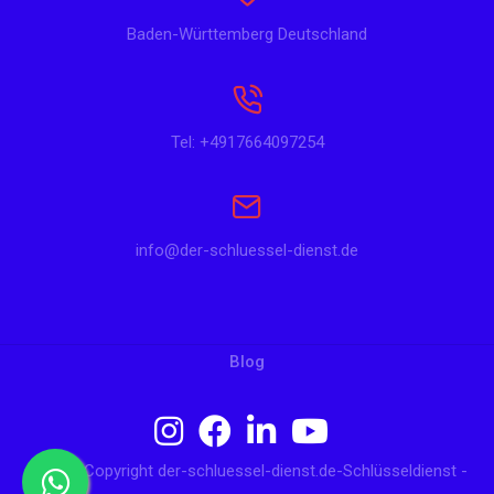
Baden-Württemberg Deutschland
Tel: +4917664097254
info@der-schluessel-dienst.de
Blog
© 2024 Copyright der-schluessel-dienst.de-Schlüsseldienst -