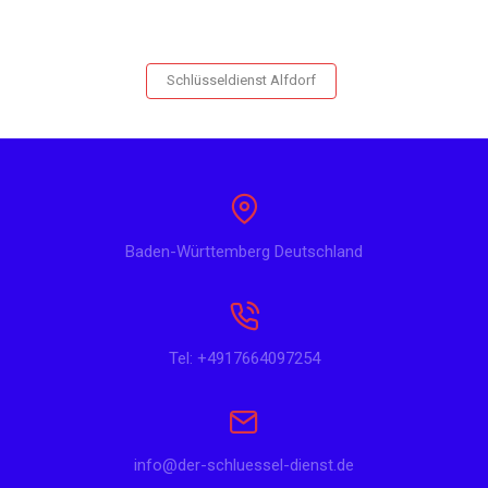
Schlüsseldienst Alfdorf
Baden-Württemberg Deutschland
Tel: +4917664097254
info@der-schluessel-dienst.de