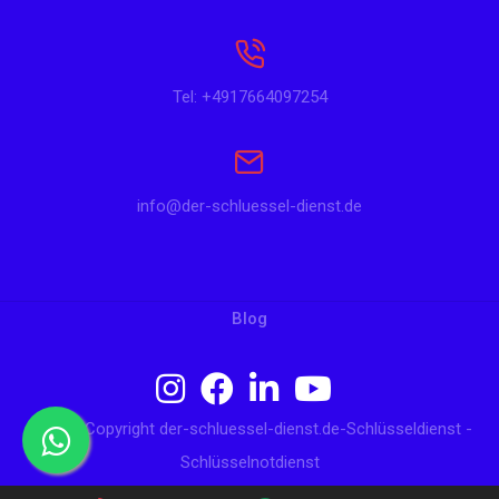
Tel: +4917664097254
info@der-schluessel-dienst.de
Blog
© 2024 Copyright der-schluessel-dienst.de-Schlüsseldienst -
Schlüsselnotdienst