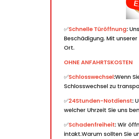
✅
Schnelle Türöffnung
:
Uns
Beschädigung. Mit unserer 
Ort.
OHNE ANFAHRTSKOSTEN
✅
Schlosswechsel
:
Wenn Sie
Schlosswechsel zu transpare
✅
24Stunden-Notdienst
:
U
welcher Uhrzeit Sie uns ben
✅
Schadenfreiheit
:
Wir öffn
intakt.Warum sollten Sie 