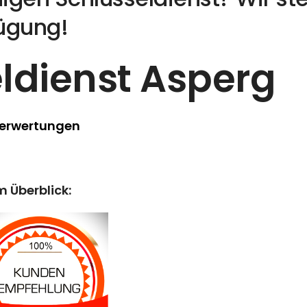
fügung!
ldienst Asperg
Berwertungen
m Überblick: