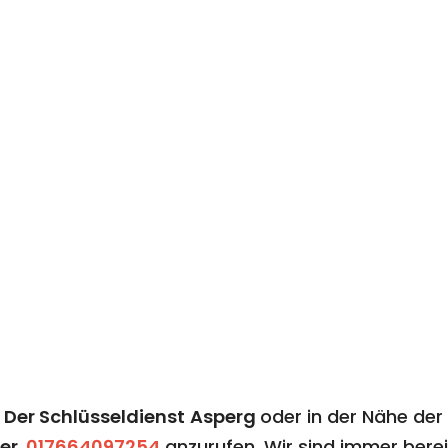
n
Der Schlüsseldienst
Asperg​​​​​​​​​​​​​​
​​​​​​​
oder in der Nähe der
er.
017664097254
anzurufen. Wir sind immer berei