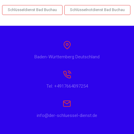
Schlüsseldienst Bad Buchau
Schlüsselnotdienst Bad Buchau
Baden-Württemberg Deutschland
Tel: +4917664097254
info@der-schluessel-dienst.de