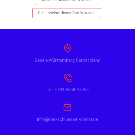
Schlüsselnotdienst Bad Wurzach
Baden-Württemberg Deutschland
Tel: +4917664097254
info@der-schluessel-dienst.de