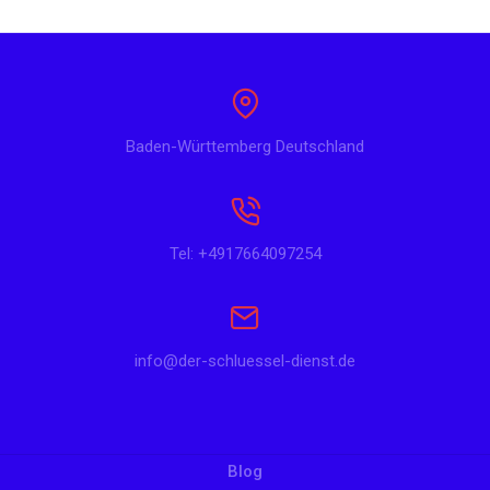
Baden-Württemberg Deutschland
Tel: +4917664097254
info@der-schluessel-dienst.de
Blog