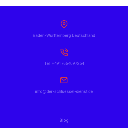
Baden-Württemberg Deutschland
Tel: +4917664097254
info@der-schluessel-dienst.de
Blog