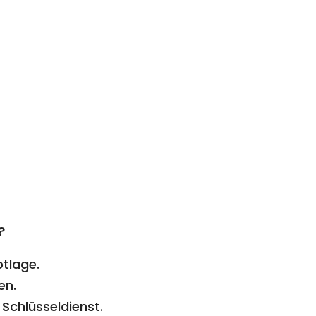
?
otlage.
en.
Schlüsseldienst.