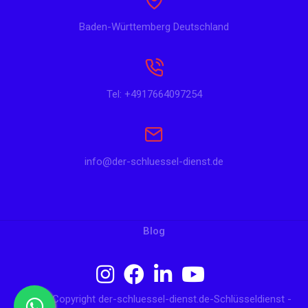
Baden-Württemberg Deutschland
Tel: +4917664097254
info@der-schluessel-dienst.de
Blog
© 2024 Copyright der-schluessel-dienst.de-Schlüsseldienst -