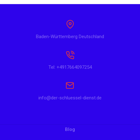
Baden-Württemberg Deutschland
Tel: +4917664097254
info@der-schluessel-dienst.de
Blog