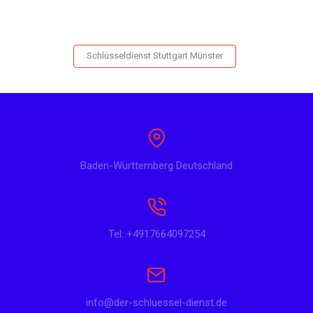
Schlüsseldienst Stuttgart Münster
Baden-Württemberg Deutschland
Tel: +4917664097254
info@der-schluessel-dienst.de