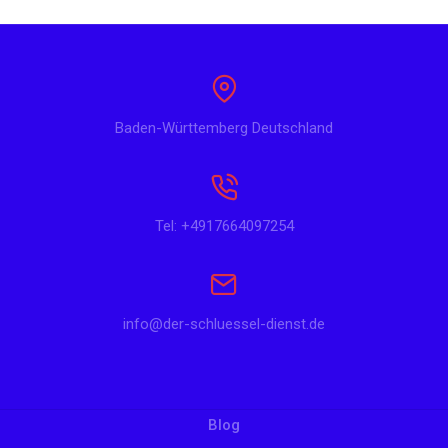
Baden-Württemberg Deutschland
Tel: +4917664097254
info@der-schluessel-dienst.de
Blog