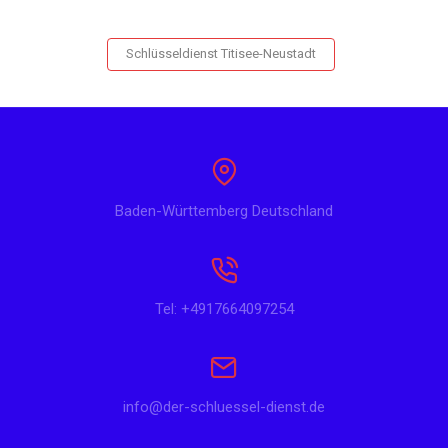
Schlüsseldienst Titisee-Neustadt
Baden-Württemberg Deutschland
Tel: +4917664097254
info@der-schluessel-dienst.de