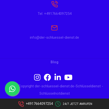
Tel: +4917664097254
info@der-schluessel-dienst.de
Blog
© 2024 Copyright der-schluessel-dienst.de-Schlüsseldienst -
Schlüsselnotdienst
+4917664097254
24/7 JETZT ANRUFEN