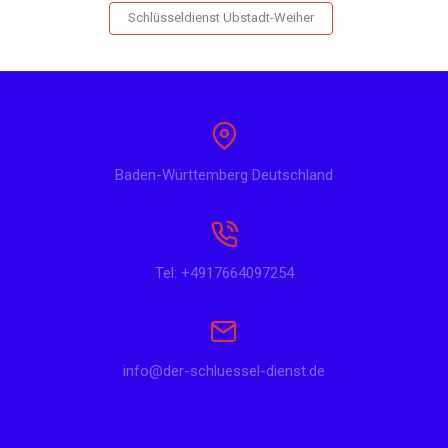
Schlüsseldienst Ubstadt-Weiher
Baden-Württemberg Deutschland
Tel: +4917664097254
info@der-schluessel-dienst.de