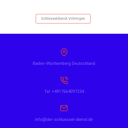
Schlüsseldienst Vöhringen
Baden-Württemberg Deutschland
Tel: +4917664097254
info@der-schluessel-dienst.de