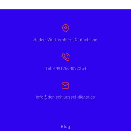
Baden-Württemberg Deutschland
Tel: +4917664097254
info@der-schluessel-dienst.de
Blog