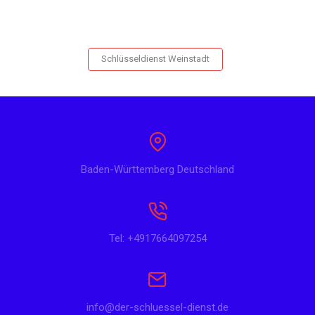
Schlüsseldienst Weinstadt
Baden-Württemberg Deutschland
Tel: +4917664097254
info@der-schluessel-dienst.de