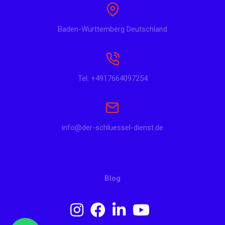
Baden-Württemberg Deutschland
Tel: +4917664097254
info@der-schluessel-dienst.de
Blog