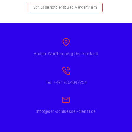
Schlüsselnotdienst Bad Mergentheim
Baden-Württemberg Deutschland
Tel: +4917664097254
info@der-schluessel-dienst.de