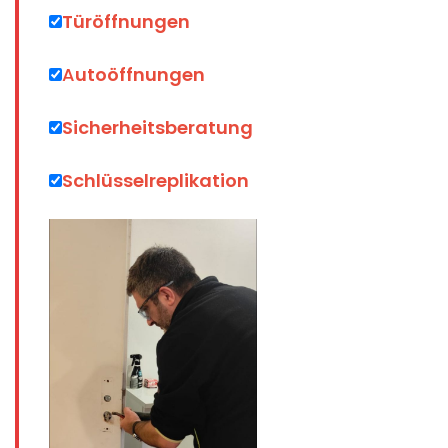
Türöff
nungen
A
utoöffnungen
Sicherheitsberatung
Schlüsselreplikation