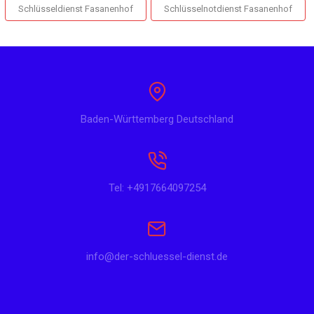
Schlüsseldienst Fasanenhof
Schlüsselnotdienst Fasanenhof
Baden-Württemberg Deutschland
Tel: +4917664097254
info@der-schluessel-dienst.de