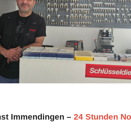
nst Immendingen –
24 Stunden No