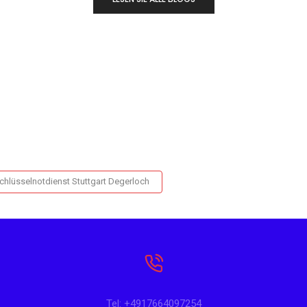
chlüsselnotdienst Stuttgart Degerloch
Tel: +4917664097254