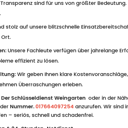
 Transparenz sind für uns von größter Bedeutung. 
.
nd stolz auf unsere blitzschnelle Einsatzbereitschaf
 Ort.
en:
Unsere Fachleute verfügen über jahrelange E
eme effizient zu lösen.
ltung:
Wir geben Ihnen klare Kostenvoranschläge,
ehmen Überraschungen erleben.
n
Der Schlüsseldienst
Weingarten
oder in der Nä
 der
Nummer.
017664097254
anzurufen. Wir sind i
en – seriös, schnell und schadenfrei.