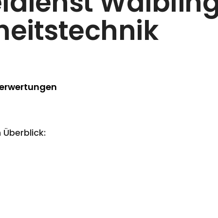
ldienst Waiblin
heitstechnik
Berwertungen
 Überblick: