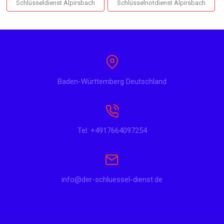
Schlüsseldienst Alpirsbach
Schlüsselnotdienst Alpirsbach
Baden-Württemberg Deutschland
Tel: +4917664097254
info@der-schluessel-dienst.de