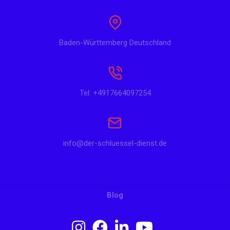
Baden-Württemberg Deutschland
Tel: +4917664097254
info@der-schluessel-dienst.de
Blog