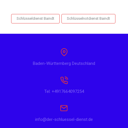
Schlüsseldienst Baindt
Schlüsselnotdienst Baindt
Baden-Württemberg Deutschland
Tel: +4917664097254
info@der-schluessel-dienst.de