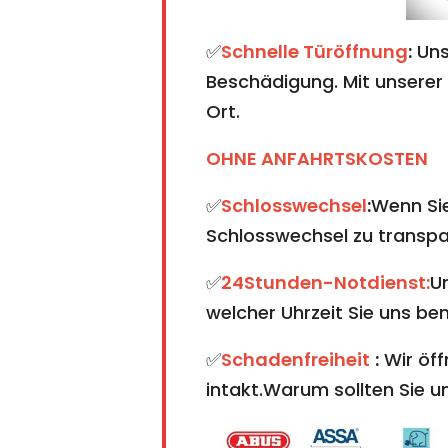
✅
Schnelle Türöffnung
:
Uns
Beschädigung. Mit unserer 
Ort.
OHNE ANFAHRTSKOSTEN
✅
Schlosswechsel
:
Wenn Sie
Schlosswechsel zu transpare
✅
24Stunden-Notdienst:
U
welcher Uhrzeit Sie uns ben
✅
Schadenfreiheit
:
Wir öff
intakt.Warum sollten Sie 