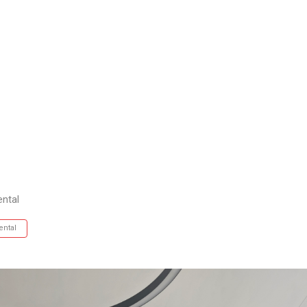
l
ental
ental