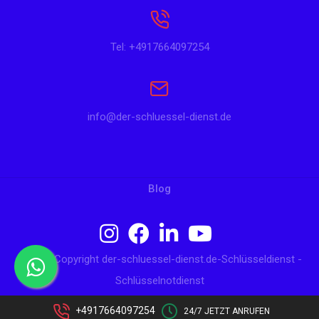
Tel: +4917664097254
info@der-schluessel-dienst.de
Blog
© 2024 Copyright der-schluessel-dienst.de-Schlüsseldienst -
Schlüsselnotdienst
+4917664097254
24/7 JETZT ANRUFEN