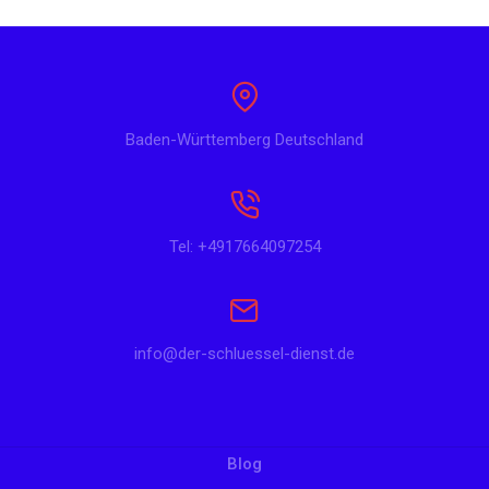
Baden-Württemberg Deutschland
Tel: +4917664097254
info@der-schluessel-dienst.de
Blog