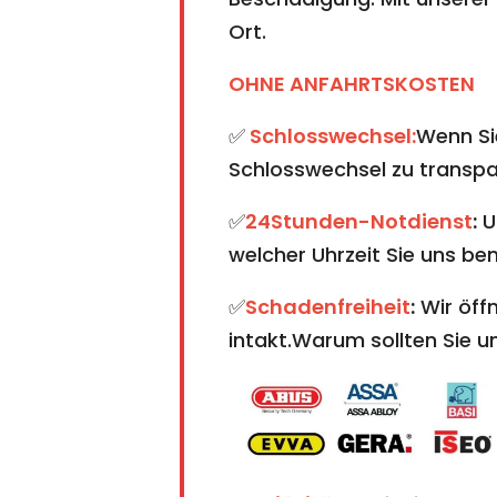
Ort.
OHNE ANFAHRTSKOSTEN
✅
Schlosswechsel:
Wenn Sie
Schlosswechsel zu transpare
✅
24Stunden-Notdienst
:
U
welcher Uhrzeit Sie uns ben
✅
Schadenfreiheit
:
Wir öffn
intakt.Warum sollten Sie 