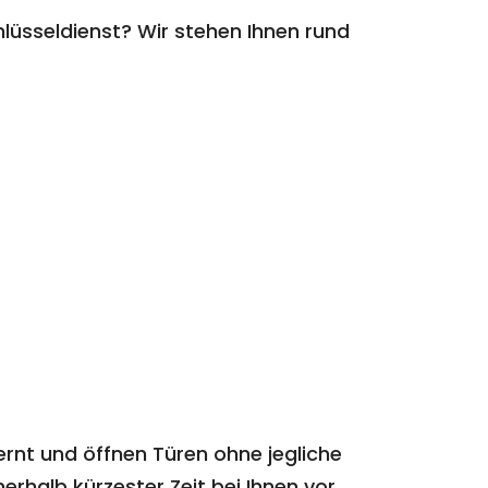
üsseldienst? Wir stehen Ihnen rund
ernt und öffnen Türen ohne jegliche
erhalb kürzester Zeit bei Ihnen vor