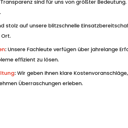
 Transparenz sind für uns von größter Bedeutung. 
.
nd stolz auf unsere blitzschnelle Einsatzbereitschaf
 Ort.
en
:
Unsere Fachleute verfügen über jahrelange E
eme effizient zu lösen.
altung
:
Wir geben Ihnen klare Kostenvoranschläge,
ehmen Überraschungen erleben.