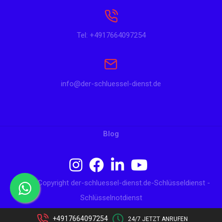
Tel: +4917664097254
info@der-schluessel-dienst.de
Blog
© 2024 Copyright der-schluessel-dienst.de-Schlüsseldienst -
Schlüsselnotdienst
+4917664097254
24/7 JETZT ANRUFEN