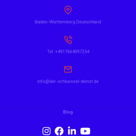
Baden-Württemberg Deutschland
Tel: +4917664097254
info@der-schluessel-dienst.de
Blog