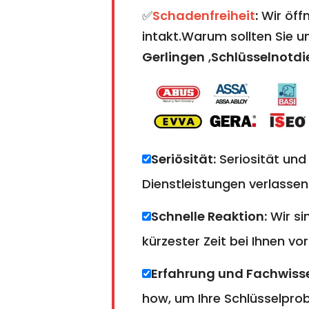
✅
Schadenfreiheit
:
Wir öffn
intakt.Warum sollten Sie 
Gerlingen
,
Schlüsselnotdi
Seriösität:
Seriosität und
Dienstleistungen verlassen
Schnelle Reaktion:
Wir si
kürzester Zeit bei Ihnen vor
Erfahrung und Fachwiss
how, um Ihre Schlüsselprobl