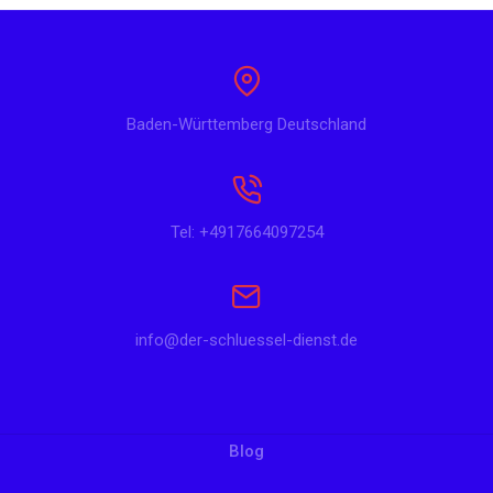
Baden-Württemberg Deutschland
Tel: +4917664097254
info@der-schluessel-dienst.de
Blog