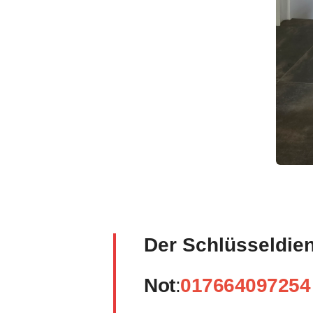
Der Schlüsseldie
Not
:
017664097254