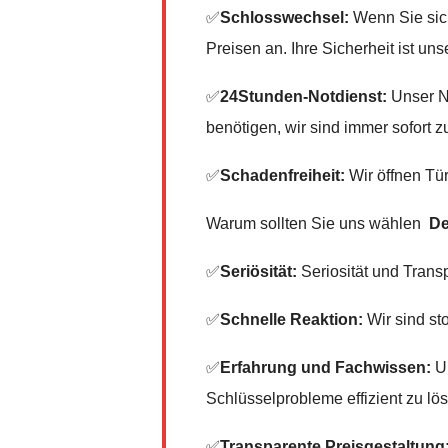
✅
Schlosswechsel:
Wenn Sie sich
Preisen an. Ihre Sicherheit ist unse
✅
24Stunden-Notdienst:
Unser No
benötigen, wir sind immer sofort zu
✅
Schadenfreiheit:
Wir öffnen Tür
Warum sollten Sie uns wählen
De
✅
Seriösität:
Seriosität und Trans
✅
Schnelle Reaktion:
Wir sind sto
✅
Erfahrung und Fachwissen:
Un
Schlüsselprobleme effizient zu lö
✅
Transparente Preisgestaltung