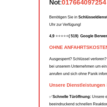
Not
:
017664097254
Benötigen Sie in
Schlüsseldiens
Uhr zur Verfügung!
4,9
⭐⭐⭐⭐⭐
( 519) Google Berwe
OHNE ANFAHRTSKOSTE
Ausgesperrt? Schlüssel verloren?
bei unserem Unternehmen um ein f
anrufen und sich ohne Panik inform
Unsere Dienstleistungen 
✅
Schnelle Türöffnung:
Unsere er
beeindruckend schnellen Reaktionsz