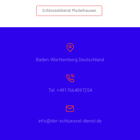
Schlüsseldienst Plüderhausen
Baden-Württemberg Deutschland
Tel: +4917664097254
info@der-schluessel-dienst.de