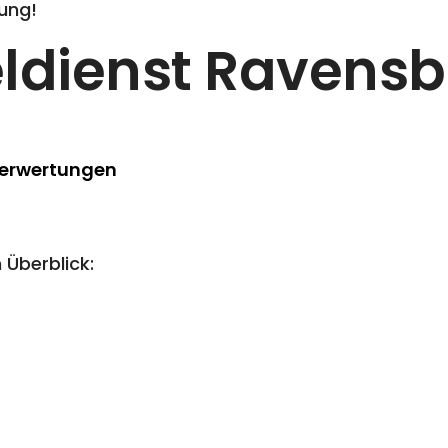
ung!
ldienst Ravens
Berwertungen
 Überblick: