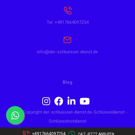
Tel: +4917664097254
info@der-schluessel-dienst.de
Blog
© 2024 Copyright der-schluessel-dienst.de-Schlüsseldienst -
Schlüsselnotdienst
+4917664097254
24/7 JETZT ANRUFEN