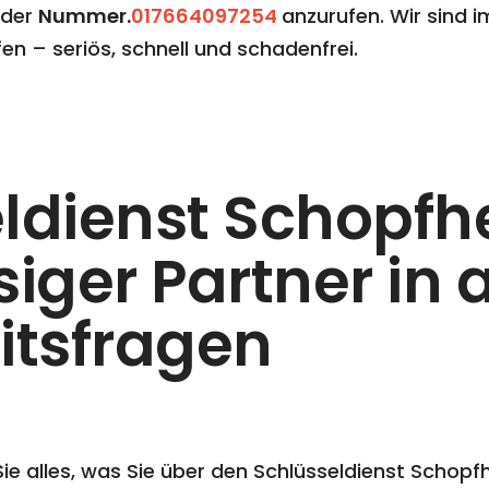
 der
Nummer.
017664097254
anzurufen. Wir sind i
en – seriös, schnell und schadenfrei.
ldienst Schopfhe
iger Partner in 
itsfragen
 Sie alles, was Sie über den Schlüsseldienst Schop