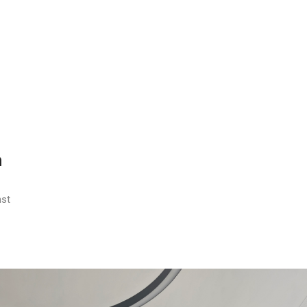
m
nst