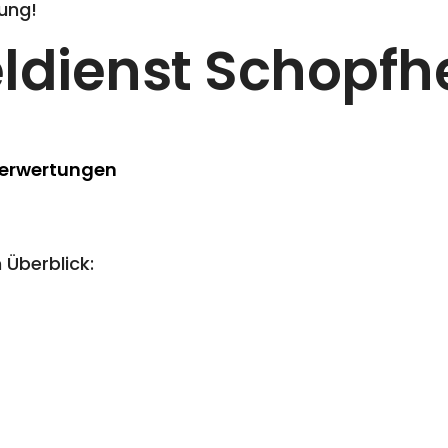
ung!
ldienst Schopf
Berwertungen
 Überblick: