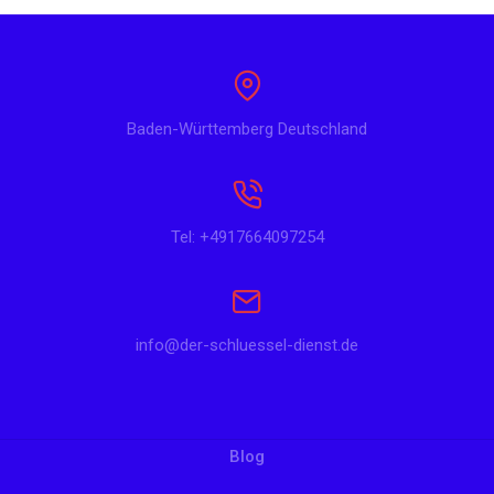
Baden-Württemberg Deutschland
Tel: +4917664097254
info@der-schluessel-dienst.de
Blog