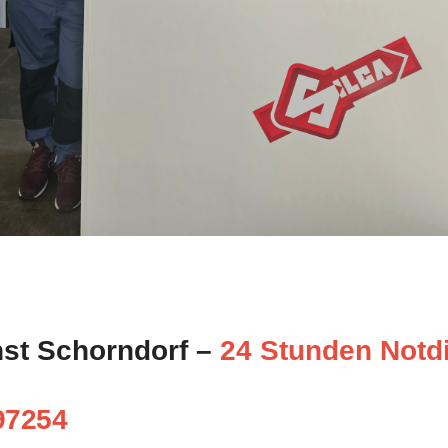
nst Schorndorf –
24 Stunden Notd
97254