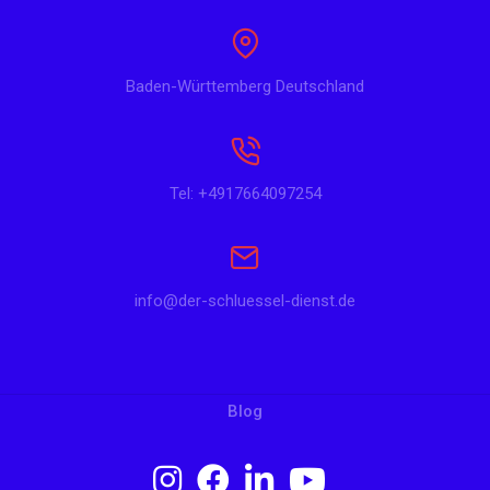
Baden-Württemberg Deutschland
Tel: +4917664097254
info@der-schluessel-dienst.de
Blog