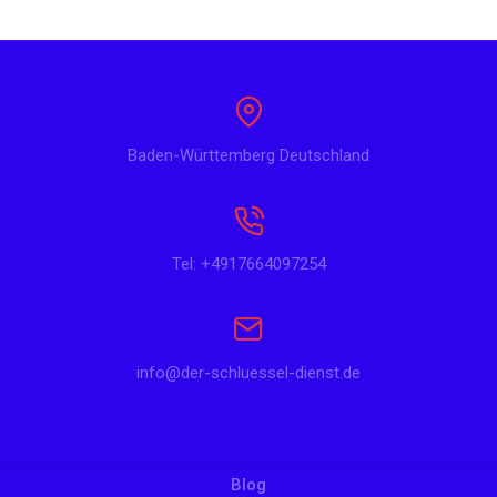
Baden-Württemberg Deutschland
Tel: +4917664097254
info@der-schluessel-dienst.de
Blog