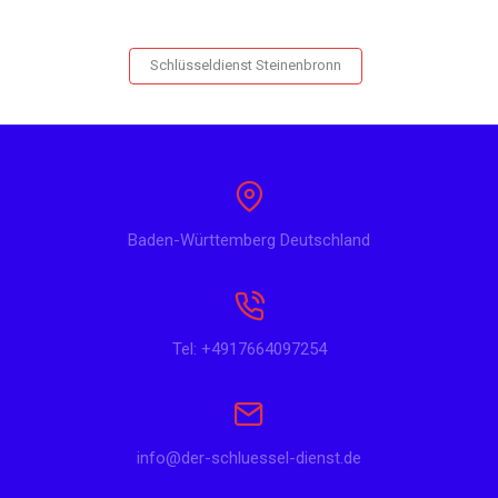
Schlüsseldienst Steinenbronn
Baden-Württemberg Deutschland
Tel: +4917664097254
info@der-schluessel-dienst.de