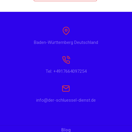
Baden-Württemberg Deutschland
Tel: +4917664097254
info@der-schluessel-dienst.de
Blog