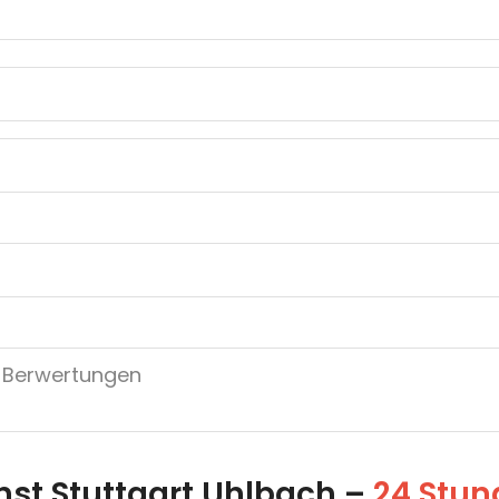
nst Stuttgart Uhlbach –
24 Stun