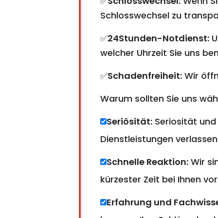
✅
Schlosswechsel:
Wenn Sie
Schlosswechsel zu transpare
✅
24Stunden-Notdienst:
U
welcher Uhrzeit Sie uns ben
✅
Schadenfreiheit:
Wir öffn
Warum sollten Sie uns wä
Seriösität:
Seriosität und
Dienstleistungen verlassen
Schnelle Reaktion:
Wir si
kürzester Zeit bei Ihnen vor
Erfahrung und Fachwiss